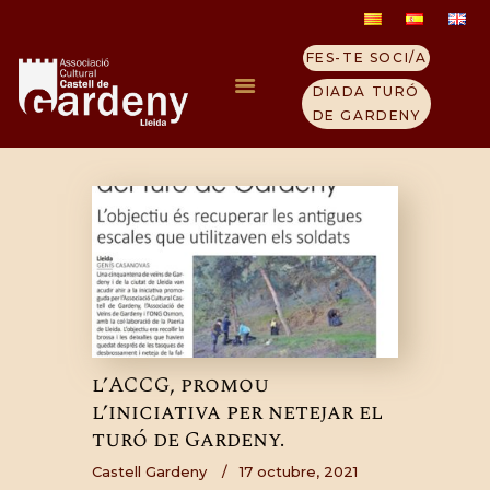
FES-TE SOCI/A
DIADA TURÓ
DE GARDENY
INICI
ELS TEMPLERS
TURÓ GARDENY
VISITA EL CASTELL
QUI SOM
CONTACTE
NOTICIES
l’ACCG, promou
l’iniciativa per netejar el
turó de Gardeny.
Castell Gardeny
17 octubre, 2021