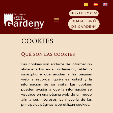
FES-TE SOCI/A
DIADA TURÓ
DE GARDENY
POLÍTICA DE
COOKIES
INICI
ELS TEMPLERS
Qué son las cookies
TURÓ GARDENY
VISITA EL CASTELL
Las cookies son archivos de información
almacenados en su ordenador, tablet o
QUI SOM
smartphone que ayudan a las páginas
CONTACTE
web a recordar quién es usted y la
información de su visita. Las cookies
NOTICIES
pueden ayudar a que la información se
visualice en una página web de un modo
afín a sus intereses. La mayoría de las
principales páginas web utilizan cookies.