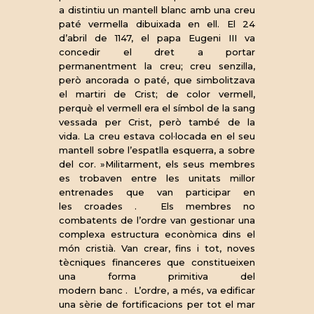
a distintiu un mantell blanc amb una creu
paté vermella dibuixada en ell. El 24
d’abril de 1147, el papa Eugeni III va
concedir el dret a portar
permanentment la creu; creu senzilla,
però ancorada o paté, que simbolitzava
el martiri de Crist; de color vermell,
perquè el vermell era el símbol de la sang
vessada per Crist, però també de la
vida. La creu estava col·locada en el seu
mantell sobre l’espatlla esquerra, a sobre
del cor. »Militarment, els seus membres
es trobaven entre les unitats millor
entrenades que van participar en
les croades . Els membres no
combatents de l’ordre van gestionar una
complexa estructura econòmica dins el
món cristià. Van crear, fins i tot, noves
tècniques financeres que constitueixen
una forma primitiva del
modern banc . L’ordre, a més, va edificar
una sèrie de fortificacions per tot el mar