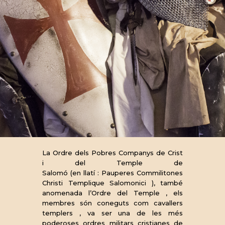
HISTÒRIA
La Ordre dels Pobres Companys de Crist
i del Temple de
Salomó (en llatí : Pauperes Commilitones
Christi Templique Salomonici ), també
anomenada l’Ordre del Temple , els
membres són coneguts com cavallers
templers , va ser una de les més
poderoses ordres militars cristianes de