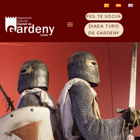
FES-TE SOCI/A
DIADA TURÓ
DE GARDENY
INICI
ELS TEMPLERS
TURÓ GARDENY
VISITA EL CASTELL
QUI SOM
CONTACTE
NOTICIES