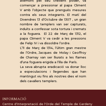
atemorit pel seu creixent poder, va
començar a pressionar al papa Climent
V amb l’objecte que prengués mesures
contra els seus integrants. El matí del
Divendres 13 d’Octubre de 1307 , un gran
nombre de templers van ser capturats,
induïts a confessar sota tortura i cremats
a la foguera. El 22 de Març de 1312, el
papa Climent V va cedir a les pressions
de Felip IV i va dissoldre l’ordre.
L’11 de Març de 1314, l’últim gran mestre
de l’Ordre, Jacques de Molay i Geoffroy
de Charnay van ser lliurats a les flames
d’una foguera erigida a l’illa de París.
La seva abrupta eradicació va donar lloc
a especulacions i llegendes que han
mantingut viu fins als nostres dies el nom
dels cavallers templers.
INFORMACIÓ
Centre d'Interpretació de l'Orde del Temple de Gardeny