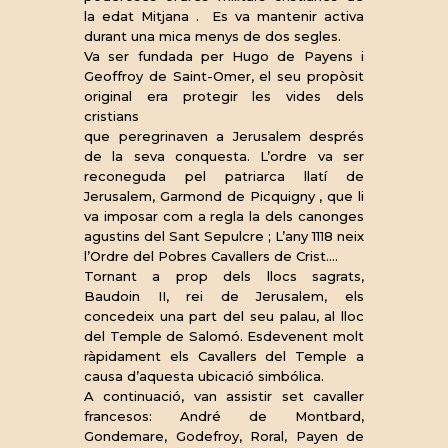
la edat Mitjana . Es va mantenir activa
durant una mica menys de dos segles.
Va ser fundada per Hugo de Payens i
Geoffroy de Saint-Omer, el seu propòsit
original era protegir les vides dels
cristians
que peregrinaven a Jerusalem després
de la seva conquesta. L’ordre va ser
reconeguda pel patriarca llatí de
Jerusalem, Garmond de Picquigny , que li
va imposar com a regla la dels canonges
agustins del Sant Sepulcre ; L’any 1118 neix
l’Ordre del Pobres Cavallers de Crist….
Tornant a prop dels llocs sagrats,
Baudoin II, rei de Jerusalem, els
concedeix una part del seu palau, al lloc
del Temple de Salomó. Esdevenent molt
ràpidament els Cavallers del Temple a
causa d’aquesta ubicació simbólica.
A continuació, van assistir set cavaller
francesos: André de Montbard,
Gondemare, Godefroy, Roral, Payen de