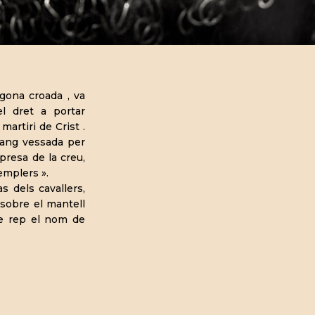
egona croada , va
el dret a portar
artiri de Crist .
 sang vessada per
presa de la creu,
emplers ».
s dels cavallers,
 sobre el mantell
ue rep el nom de