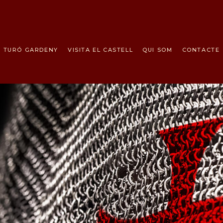
INICI
ELS TEMPLERS
TURÓ GARDENY
VISITA EL CASTELL
QUI SOM
CONTACTE
TURÓ
GARDENY
VISITA EL
CASTELL
QUI SOM
CONTACTE
NOTICIES