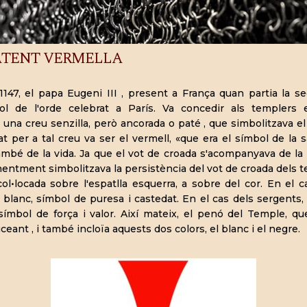
ATENT VERMELLA
 1147, el papa Eugeni III , present a França quan partia la s
ítol de l'orde celebrat a París. Va concedir als templers 
a creu senzilla, però ancorada o paté , que simbolitzava el m
zat per a tal creu va ser el vermell, «que era el símbol de la
també de la vida. Ja que el vot de croada s'acompanyava de la 
entment simbolitzava la persistència del vot de croada dels t
ol•locada sobre l'espatlla esquerra, a sobre del cor. En el ca
 blanc, símbol de puresa i castedat. En el cas dels sergents,
símbol de força i valor. Així mateix, el penó del Temple, q
ant , i també incloïa aquests dos colors, el blanc i el negre.