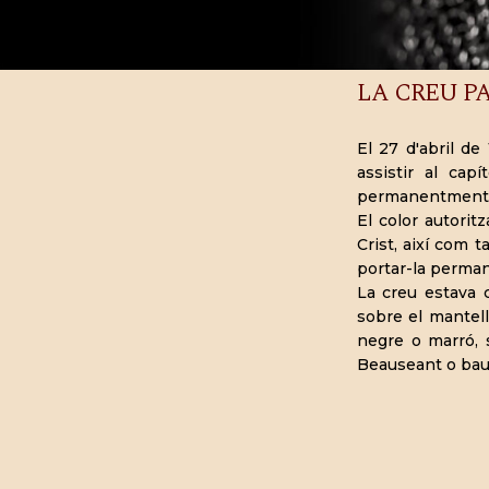
LA CREU P
El 27 d'abril de
assistir al cap
permanentment un
El color autorit
Crist, així com 
portar-la perman
La creu estava c
sobre el mantell
negre o marró, 
Beauseant o bauce