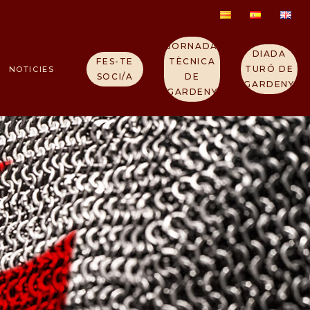
JORNADA
DIADA
FES-TE
TÈCNICA
TURÓ DE
NOTICIES
SOCI/A
DE
GARDENY
GARDENY