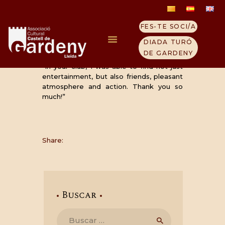
FES-TE SOCI/A
Charles Stone
DIADA TURÓ
24 enero, 2018
DE GARDENY
“In your club, I was able to find not just
entertainment, but also friends, pleasant
INICI
atmosphere and action. Thank you so
much!”
ELS TEMPLERS
TURÓ GARDENY
VISITA EL CASTELL
Share:
QUI SOM
CONTACTE
NOTICIES
Buscar
Buscar: