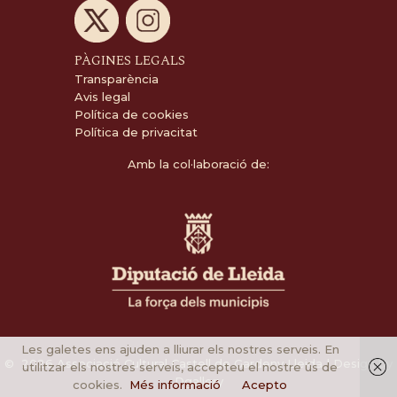
PÀGINES LEGALS
Transparència
Avis legal
Política de cookies
Política de privacitat
Amb la col·laboració de:
Les galetes ens ajuden a lliurar els nostres serveis. En
© 2026 Associació Cultural Castell de Gardeny Lleida | Design by
utilitzar els nostres serveis, accepteu el nostre ús de
Dgallery
cookies.
Més informació
Acepto