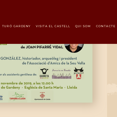
INICI
ELS TEMPLERS
TURÓ GARDENY
VISITA EL CASTELL
QUI SOM
CONTACTE
TURÓ
GARDENY
VISITA EL
CASTELL
QUI SOM
CONTACTE
NOTICIES