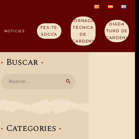
JORNADA
DIADA
FES-TE
TÈCNICA
TURÓ DE
NOTICIES
SOCI/A
DE
GARDENY
GARDENY
Buscar
Buscar:
Categories