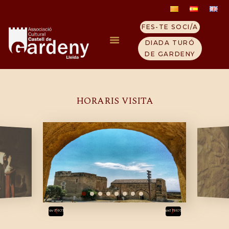
FES-TE SOCI/A
Visites guidades
DIADA TURÓ
26 mayo, 2018
DE GARDENY
INICI
HORARIS VISITA
ELS TEMPLERS
TURÓ GARDENY
VISITA EL CASTELL
QUI SOM
CONTACTE
NOTICIES
Prev
PHOTO
Next
PHOTO