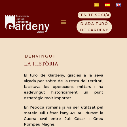
FES-TE SOCI/A
Video Block
DIADA TURÓ
26 enero, 2018
DE GARDENY
INICI
ELS TEMPLERS
BENVINGUT
LA HISTÒRIA
TURÓ GARDENY
VISITA EL CASTELL
El turó de Gardeny, gràcies a la seva
QUI SOM
alçada per sobre de la resta del territori,
facilitava les operacions militars i ha
CONTACTE
esdevingut històricament un punt
NOTICIES
estratègic molt importat.
En l'època romana ja va ser utilitzat pel
mateix Juli Cèsar l'any 49 aC, durant la
Guerra civil entre Juli Cèsar i Gneu
Pompeu Magne.