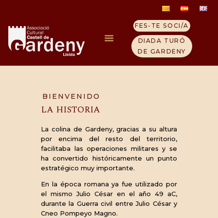
FES-TE SOCI/A
Video Block Cast
DIADA TURÓ
8 octubre, 2019
DE GARDENY
INICI
ELS TEMPLERS
BIENVENIDO
LA HISTORIA
TURÓ GARDENY
VISITA EL CASTELL
La colina de Gardeny, gracias a su altura
QUI SOM
por encima del resto del territorio,
facilitaba las operaciones militares y se
CONTACTE
ha convertido históricamente un punto
NOTICIES
estratégico muy importante.
En la época romana ya fue utilizado por
el mismo Julio César en el año 49 aC,
durante la Guerra civil entre Julio César y
Cneo Pompeyo Magno.