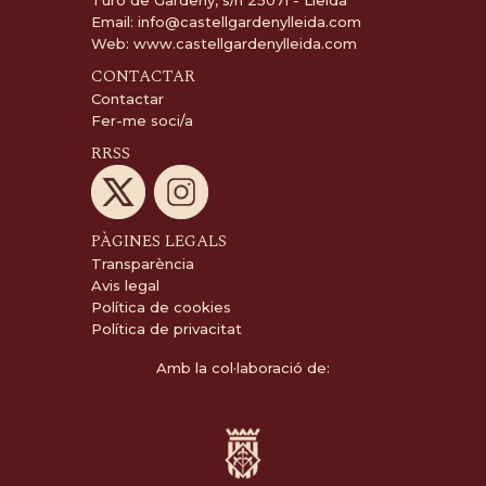
Turó de Gardeny, s/n 25071 - Lleida
Email:
info@castellgardenylleida.com
Web:
www.castellgardenylleida.com
CONTACTAR
Contactar
Fer-me soci/a
RRSS
PÀGINES LEGALS
Transparència
Avis legal
Política de cookies
Política de privacitat
Amb la col·laboració de: