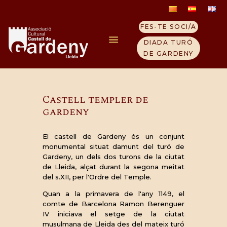
FES-TE SOCI/A
Castell templer de
DIADA TURÓ
gardeny
DE GARDENY
21 marzo, 2018
INICI
Castell templer de
ELS TEMPLERS
gardeny
TURÓ GARDENY
VISITA EL CASTELL
El castell de Gardeny és un conjunt
QUI SOM
monumental situat damunt del turó de
Gardeny, un dels dos turons de la ciutat
CONTACTE
de Lleida, alçat durant la segona meitat
NOTICIES
del s.XII, per l'Ordre del Temple.
Quan a la primavera de l'any 1149, el
comte de Barcelona Ramon Berenguer
IV iniciava el setge de la ciutat
musulmana de Lleida des del mateix turó