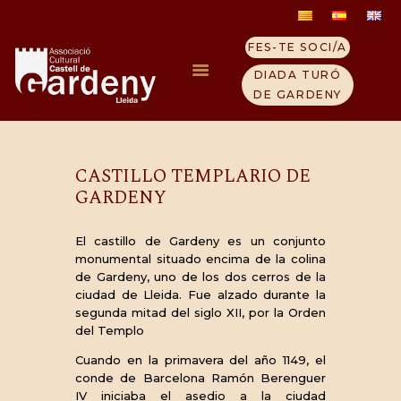
FES-TE SOCI/A
Castell templer de
DIADA TURÓ
gardeny cast
DE GARDENY
8 octubre, 2019
INICI
CASTILLO TEMPLARIO DE
ELS TEMPLERS
GARDENY
TURÓ GARDENY
VISITA EL CASTELL
El castillo de Gardeny es un conjunto
QUI SOM
monumental situado encima de la colina
de Gardeny, uno de los dos cerros de la
CONTACTE
ciudad de Lleida. Fue alzado durante la
NOTICIES
segunda mitad del siglo XII, por la Orden
del Templo
Cuando en la primavera del año 1149, el
conde de Barcelona Ramón Berenguer
IV iniciaba el asedio a la ciudad