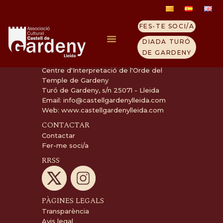
FES-TE SOCI/A
DIADA TURÓ
DE GARDENY
INFORMACIÓ
Centre d'Interpretació de l'Orde del
Temple de Gardeny
INICI
Turó de Gardeny, s/n 25071 - Lleida
ELS TEMPLERS
Email:
info@castellgardenylleida.com
Web:
www.castellgardenylleida.com
TURÓ GARDENY
CONTACTAR
VISITA EL CASTELL
Contactar
QUI SOM
Fer-me soci/a
CONTACTE
RRSS
NOTICIES
PÀGINES LEGALS
Transparència
Avis legal