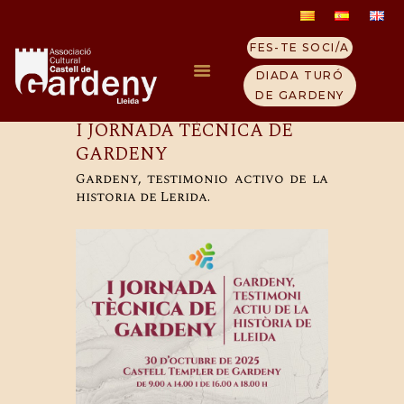
FES-TE SOCI/A
DIADA TURÓ
DE GARDENY
I JORNADA TÉCNICA DE
GARDENY
INICIO
Gardeny, testimonio activo de la
LOS TEMPLARIOS
historia de Lerida.
COLINA DE GARDENY
VISITA EL CASTILLO
QUIENES SOMOS
CONTACTO
NOTICIAS